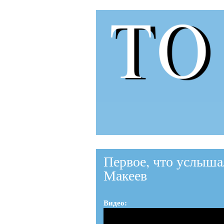
to-
to.ru
Первое, что услыш
Макеев
Видео: