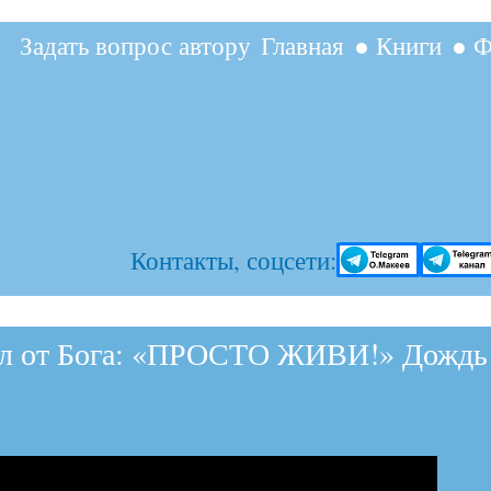
Перейти к
Задать вопрос автору
Главная
● Книги
● Ф
основному
содержанию
Контакты, соцсети:
ал от Бога: «ПРОСТО ЖИВИ!» Дождь с