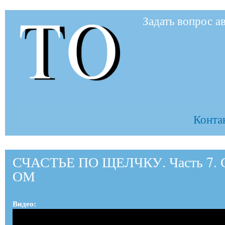
Пер
Задать вопрос а
ос
to-
со
to.ru
Контак
СЧАСТЬЕ ПО ЩЕЛЧКУ. Часть 7. 
ОМ
Видео: